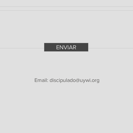
ENVIAR
Email:
discipulado@uywi.org